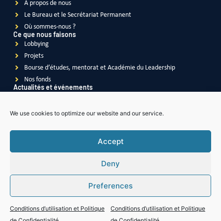
À propos de nous
Le Bureau et le Secrétariat Permanent
Où sommes-nous ?
Ce que nous faisons
Lobbying
Projets
Bourse d’études, mentorat et Académie du Leadership
Nos fonds
Actualités et événements
Actualités
Événements
We use cookies to optimize our website and our service.
Vidéos
Publications
Accept
Deny
Soroptimist
International
Preferences
Soroptimist International
de la Grande Bretagne & l'Irlande
Soroptimist International
de l'Asie du Sud-Est Pacifique
Soroptimist International des Amériques
Conditions d’utilisation et Politique
Conditions d’utilisation et Politique
Soroptimist International
d'Afrique
de Confidentialité
de Confidentialité