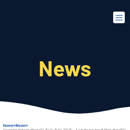
EN
FR
News
Home
>
News
>