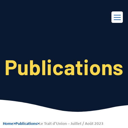
EN
FR
Publications
Home
>
Publications
>
Le Trait d’Union – Juillet / Août 2023