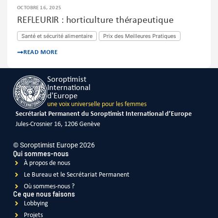
OCTOBRE 16, 2025
REFLEURIR : horticulture thérapeutique
Santé et sécurité alimentaire
Prix des Meilleures Pratiques
READ MORE
Soroptimist
International
d'Europe
une voix universelle pour les femmes
Secrétariat Permanent du Soroptimist International d’Europe
Jules-Crosnier 16, 1206 Genève
© Soroptimist Europe 2026
Qui sommes-nous
À propos de nous
Le Bureau et le Secrétariat Permanent
Où sommes-nous ?
Ce que nous faisons
Lobbying
Projets