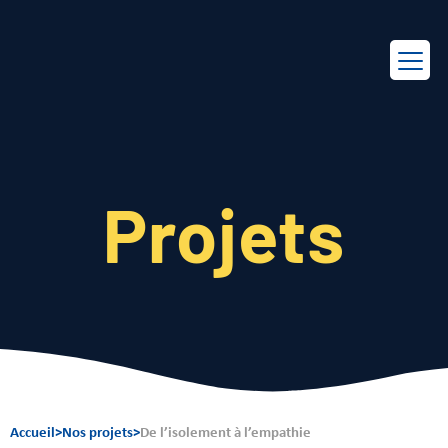
EN
FR
Projets
Accueil
>
Nos projets
>
De l’isolement à l’empathie