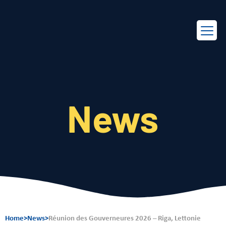
EN
FR
News
Home
>
News
>
Réunion des Gouverneures 2026 – Riga, Lettonie