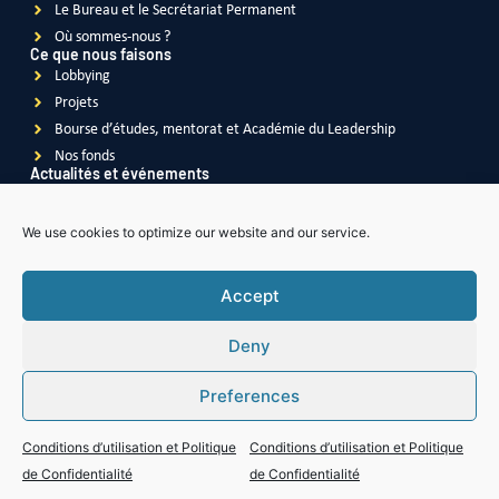
Le Bureau et le Secrétariat Permanent
Où sommes-nous ?
Ce que nous faisons
Lobbying
Projets
Bourse d’études, mentorat et Académie du Leadership
Nos fonds
Actualités et événements
Actualités
Événements
We use cookies to optimize our website and our service.
Vidéos
Publications
Accept
Deny
Soroptimist
International
Preferences
Soroptimist International
de la Grande Bretagne & l'Irlande
Soroptimist International
de l'Asie du Sud-Est Pacifique
Soroptimist International des Amériques
Conditions d’utilisation et Politique
Conditions d’utilisation et Politique
Soroptimist International
d'Afrique
de Confidentialité
de Confidentialité