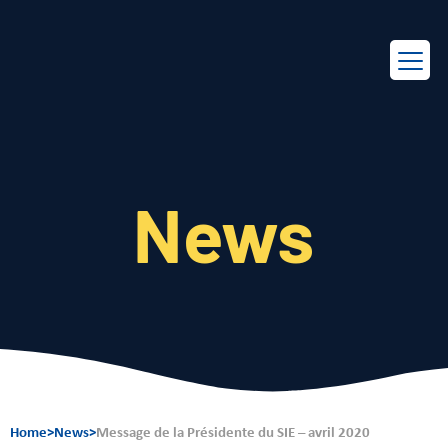
EN
FR
News
Home
>
News
>
Message de la Présidente du SIE – avril 2020