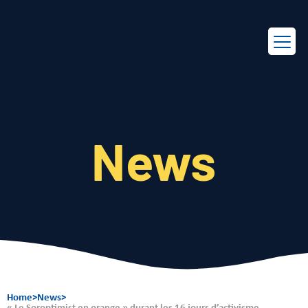
EN
FR
News
Home
>
News
>