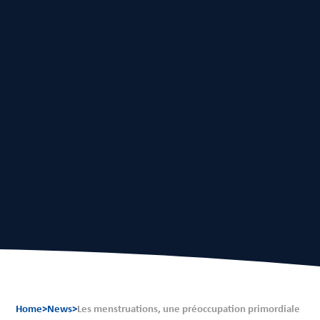
EN
FR
Home
>
News
>
Les menstruations, une préoccupation primordiale