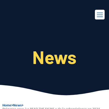
EN
FR
News
Home
>
News
>