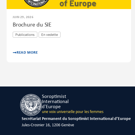
JUIN 29, 2026
Brochure du SIE
Publications
En vedette
READ MORE
Soroptimist
International
d'Europe
une voix universelle pour les femmes
Secrétariat Permanent du Soroptimist International d’Europe
Jules-Crosnier 16, 1206 Genève