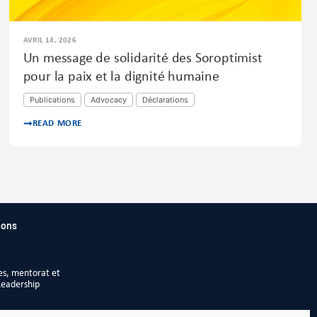
AVRIL 14, 2026
Un message de solidarité des Soroptimist
pour la paix et la dignité humaine
Publications
Advocacy
Déclarations
READ MORE
sons
es, mentorat et
Leadership