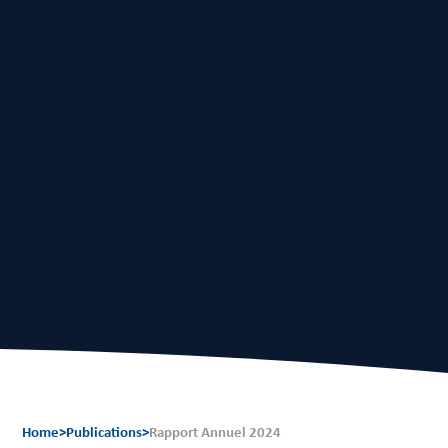
EN
FR
Home
>
Publications
>
Rapport Annuel 2024