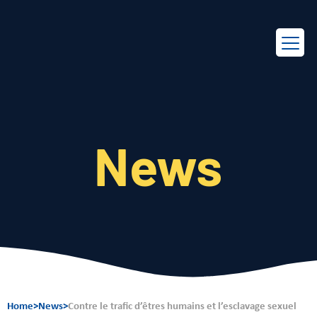
EN
FR
News
Home
>
News
>
Contre le trafic d’êtres humains et l’esclavage sexuel